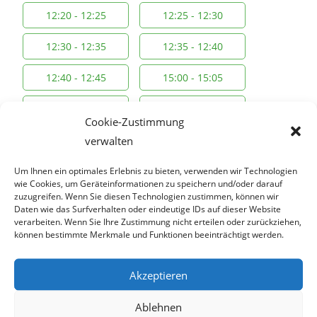
12:20 - 12:25
12:25 - 12:30
12:30 - 12:35
12:35 - 12:40
12:40 - 12:45
15:00 - 15:05
15:05 - 15:10
15:10 - 15:15
Cookie-Zustimmung
15:15 - 15:20
15:20 - 15:25
verwalten
15:25 - 15:30
15:30 - 15:35
Um Ihnen ein optimales Erlebnis zu bieten, verwenden wir Technologien
wie Cookies, um Geräteinformationen zu speichern und/oder darauf
zuzugreifen. Wenn Sie diesen Technologien zustimmen, können wir
15:35 - 15:40
15:40 - 15:45
Daten wie das Surfverhalten oder eindeutige IDs auf dieser Website
verarbeiten. Wenn Sie Ihre Zustimmung nicht erteilen oder zurückziehen,
15:45 - 15:50
15:50 - 15:55
können bestimmte Merkmale und Funktionen beeinträchtigt werden.
15:55 - 16:00
16:00 - 16:05
Akzeptieren
16:05 - 16:10
16:10 - 16:15
Ablehnen