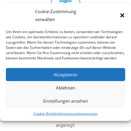
Cookie-Zustimmung
verwalten
Um Ihnen ein optimales Erlebnis zu bieten, verwenden wir Technologien
Wellness
wie Cookies, um Geräteinformationen zu speichern und/oder darauf
zuzugreifen. Wenn Sie diesen Technologien zustimmen, können wir
Daten wie das Surfverhalten oder eindeutige IDs auf dieser Website
Schmerzen, welche aus entzündlichen Prozessen
verarbeiten. Wenn Sie Ihre Zustimmung nicht erteilen oder zurückziehen,
können bestimmte Merkmale und Funktionen beeinträchtigt werden.
hervorgehen, werden deutlich gelindert. Nach dem
Besuch unserer Kältesauna werden durch die
Akzeptieren
Ausschüttung von Endorphinen, Glücksgefühle
hervorgerufen und ein Energie-Kick ausgelöst. Dieser
Ablehnen
Effekt zeigt sich nützlich gegen Schlafstörungen,
Einstellungen ansehen
Depressionen und Ermüdungserscheinungen. Des
Weiteren wird das Immunsystem gestärkt und der
Cookie-Richtlinie
Impressum
Impressum
Stoffwechsel und das Herz-Kreislaufsystem
angeregt.